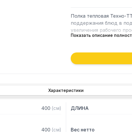
Полка тепловая Техно-ТТ
поддержания блюд в подо
увеличения рабочего прос
Показать описание полнос
Особенности:

— Настольная установка

— Полка из нержавеющей 
— Каркас - труба 20х20 
1,2 мм

— Разборная конструкция
Характеристики
— Поставляется в разоб
400
(
см
)
ДЛИНА
400
(
см
)
Вес нетто