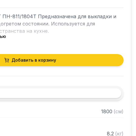
 ПН-811/1804Т Предназначена для выкладки и 
гретом состоянии. Используется для 
транства на кухне.

тью
Добавить в корзину
стали марки AISI 304 толщиной 0,8 мм

из нержавеющей стали марки AISI 304 толщиной 


ранном виде
1800
(
см
)
8.2
(
кг
)