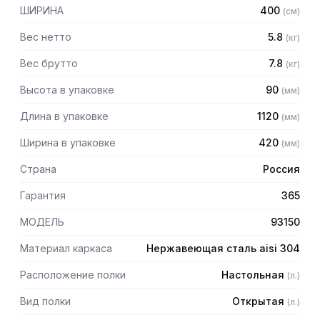
— Боковины (стойки) из трубы 20х20 нержавеющей стали
ШИРИНА
400
(
см
)
AISI 304 толщиной 1,2мм
— Крепление к столу болтовое через отверстие в
Вес нетто
5.8
(
кг
)
столешнице
— Полка поставляется в разобранном виде
Вес брутто
7.8
(
кг
)
Высота в упаковке
90
(
мм
)
Длина в упаковке
1120
(
мм
)
Ширина в упаковке
420
(
мм
)
Страна
Россия
Гарантия
365
МОДЕЛЬ
93150
Материал каркаса
Нержавеющая сталь aisi 304
Расположение полки
Настольная
(
л.
)
Вид полки
Открытая
(
л.
)