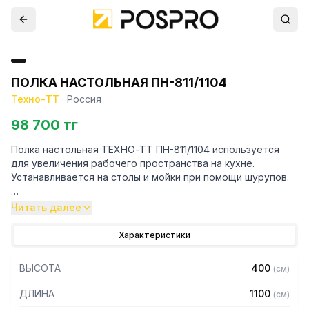
ПОЛКА НАСТОЛЬНАЯ ПН-811/1104
Техно-ТТ
·
Россия
98 700 тг
Полка настольная ТЕХНО-ТТ ПН-811/1104 используется
для увеличения рабочего пространства на кухне.
Устанавливается на столы и мойки при помощи шурупов.
Особенности:
Читать далее
— Настольная для столов со столешницей ЛДСП
Характеристики
— Разборная
— Материал: нержавеющая сталь AISI 304 толщиной 0,8
ВЫСОТА
400
(
см
)
мм
— С усилителем
ДЛИНА
1100
(
см
)
— 1 ярус