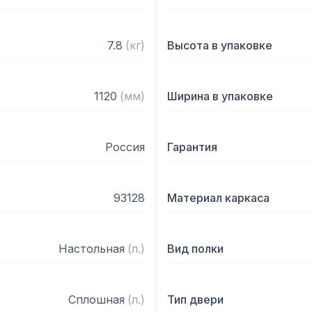
— Полка поставляется в
7.8
(
кг
)
Высота в упаковке
1120
(
мм
)
Ширина в упаковке
Россия
Гарантия
93128
Материал каркаса
Настольная
(
л.
)
Вид полки
Сплошная
(
л.
)
Тип двери