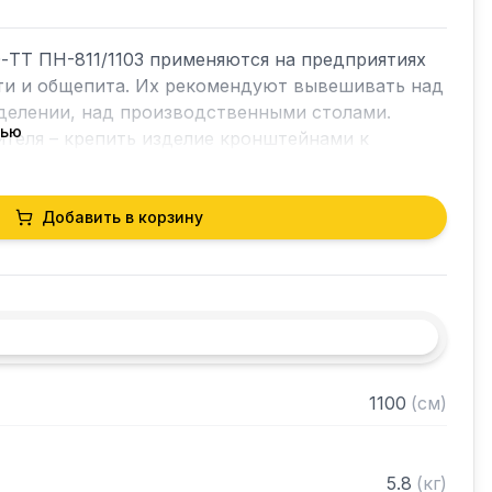
ТТ ПН-811/1103 применяются на предприятиях 
 и общепита. Их рекомендуют вывешивать над 
делении, над производственными столами. 
тью
теля – крепить изделие кронштейнами к 
влагоустойчивым раствором. Возможно 
олок в виде стеллажа.

Добавить в корзину
в со столешницей ЛДСП

 сталь AISI 304 толщиной 0,8 мм

1100
(
см
)
трубы 20х20 нержавеющей стали AISI 304 
товое через отверстие в столешнице

5.8
(
кг
)