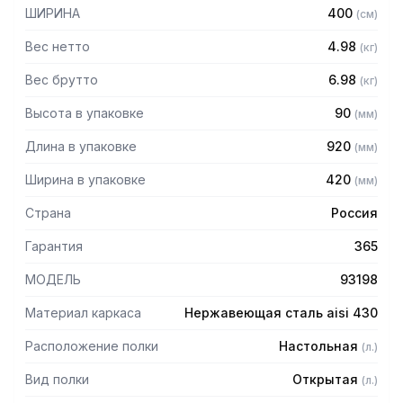
— Боковины (стойки) из трубы 20х20 нержавеющей стали
ШИРИНА
400
(
см
)
AISI 430 толщиной 1,2 мм
— Крепление к столу болтовое через отверстие в
Вес нетто
4.98
(
кг
)
столешнице
— Полка поставляется в разобранном виде
Вес брутто
6.98
(
кг
)
Высота в упаковке
90
(
мм
)
Длина в упаковке
920
(
мм
)
Ширина в упаковке
420
(
мм
)
Страна
Россия
Гарантия
365
МОДЕЛЬ
93198
Материал каркаса
Нержавеющая сталь aisi 430
Расположение полки
Настольная
(
л.
)
Вид полки
Открытая
(
л.
)