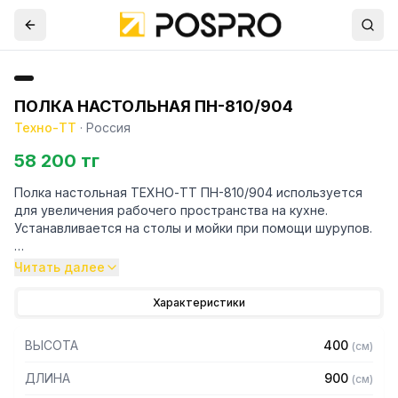
ПОЛКА НАСТОЛЬНАЯ ПН-810/904
Техно-ТТ
·
Россия
58 200 тг
Полка настольная ТЕХНО-ТТ ПН-810/904 используется
для увеличения рабочего пространства на кухне.
Устанавливается на столы и мойки при помощи шурупов.
Особенности:
Читать далее
— Настольная
Характеристики
— Для столов со столешницей ЛДСП
— Разборная
ВЫСОТА
400
(
см
)
— Из нержавеющей стали марки AISI 430 толщиной 0,8 мм
— С усилителем
ДЛИНА
900
(
см
)
— 1 ярус