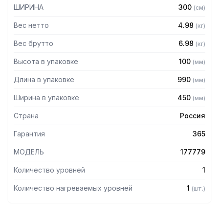
— Разборная конструкция
ШИРИНА
300
(
см
)
— Поставляется в разобранном виде
Вес нетто
4.98
(
кг
)
Вес брутто
6.98
(
кг
)
Высота в упаковке
100
(
мм
)
Длина в упаковке
990
(
мм
)
Ширина в упаковке
450
(
мм
)
Страна
Россия
Гарантия
365
МОДЕЛЬ
177779
Количество уровней
1
Количество нагреваемых уровней
1
(
шт.
)