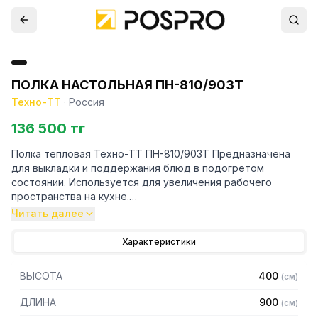
ПОЛКА НАСТОЛЬНАЯ ПН-810/903Т
Техно-ТТ
·
Россия
136 500 тг
Полка тепловая Техно-ТТ ПН-810/903Т Предназначена
для выкладки и поддержания блюд в подогретом
состоянии. Используется для увеличения рабочего
пространства на кухне.
Читать далее
Особенности:
Характеристики
— Настольная установка
— Полка из нержавеющей стали марки AISI 430 толщиной
ВЫСОТА
400
(
см
)
0,8 мм
— Каркас - труба 20х20 из нержавеющей стали марки AISI
ДЛИНА
900
(
см
)
430 толщиной 1,2 мм