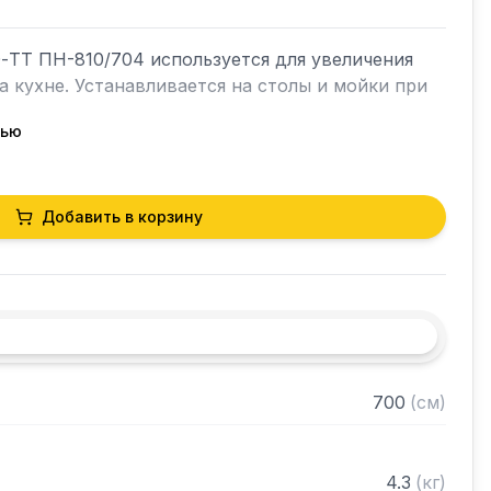
ТТ ПН-810/704 используется для увеличения 
 кухне. Устанавливается на столы и мойки при 
тью
Добавить в корзину
ницей ЛДСП

 марки AISI 430 толщиной 0,8 мм

трубы 20х20 нержавеющей стали AISI 430 
700
(
см
)
товое через отверстие в столешнице

 разобранном виде
4.3
(
кг
)