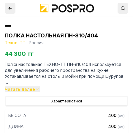
ПОЛКА НАСТОЛЬНАЯ ПН-810/404
Техно-ТТ
·
Россия
44 300 тг
Полка настольная ТЕХНО-ТТ ПН-810/404 используется
для увеличения рабочего пространства на кухне.
Устанавливается на столы и мойки при помощи шурупов.
Особенности:
Читать далее
— Настольная
Характеристики
— Для столов со столешницей ЛДСП
— Разборная
ВЫСОТА
400
(
см
)
— Из нержавеющей стали марки AISI 430 толщиной 0,8 мм
— С усилителем
ДЛИНА
400
(
см
)
— 1 ярус