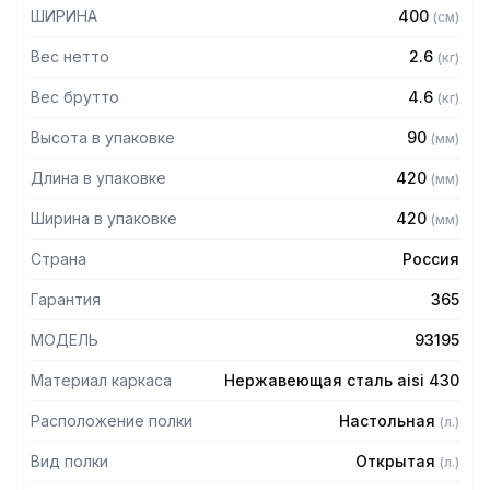
— Боковины (стойки) из трубы 20х20 нержавеющей стали
ШИРИНА
400
(
см
)
AISI 430 толщиной 1,2 мм
— Крепление к столу болтовое через отверстие в
Вес нетто
2.6
(
кг
)
столешнице
— Полка поставляется в разобранном виде
Вес брутто
4.6
(
кг
)
Высота в упаковке
90
(
мм
)
Длина в упаковке
420
(
мм
)
Ширина в упаковке
420
(
мм
)
Страна
Россия
Гарантия
365
МОДЕЛЬ
93195
Материал каркаса
Нержавеющая сталь aisi 430
Расположение полки
Настольная
(
л.
)
Вид полки
Открытая
(
л.
)