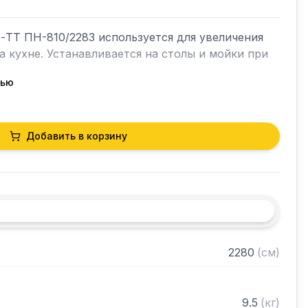
ТТ ПН-810/2283 используется для увеличения 
 кухне. Устанавливается на столы и мойки при 
тью
Добавить в корзину
ницей ЛДСП

 марки AISI 430 толщиной 0,8 мм

трубы 20х20 нержавеющей стали AISI 430 
2280
(
см
)
товое через отверстие в столешнице

 разобранном виде
9.5
(
кг
)