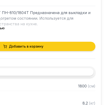
 ПН-810/1804Т Предназначена для выкладки и 
гретом состоянии. Используется для 
транства на кухне.

тью
Добавить в корзину
стали марки AISI 430 толщиной 0,8 мм

из нержавеющей стали марки AISI 430 толщиной 


ранном виде
1800
(
см
)
8.2
(
кг
)