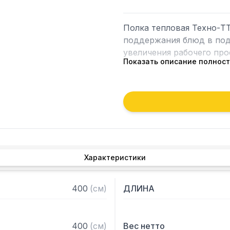
Полка тепловая Техно-ТТ
поддержания блюд в подо
увеличения рабочего прос
Показать описание полнос
Особенности:

— Настольная установка

— Полка из нержавеющей 
— Каркас - труба 20х20 
1,2 мм

— Разборная конструкция
Характеристики
— Поставляется в разоб
400
(
см
)
ДЛИНА
400
(
см
)
Вес нетто