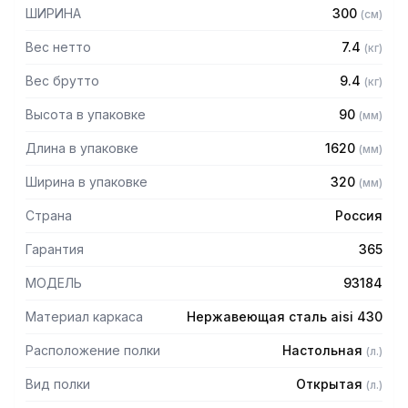
— Боковины (стойки) из трубы 20х20 нержавеющей стали
ШИРИНА
300
(
см
)
AISI 430 толщиной 1,2 мм
— Крепление к столу болтовое через отверстие в
Вес нетто
7.4
(
кг
)
столешнице
— Полка поставляется в разобранном виде
Вес брутто
9.4
(
кг
)
Высота в упаковке
90
(
мм
)
Длина в упаковке
1620
(
мм
)
Ширина в упаковке
320
(
мм
)
Страна
Россия
Гарантия
365
МОДЕЛЬ
93184
Материал каркаса
Нержавеющая сталь aisi 430
Расположение полки
Настольная
(
л.
)
Вид полки
Открытая
(
л.
)