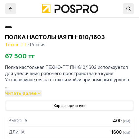
ПОЛКА НАСТОЛЬНАЯ ПН-810/1603
Техно-ТТ
·
Россия
67 500 тг
Полка настольная ТЕХНО-ТТ ПН-810/1603 используется
для увеличения рабочего пространства на кухне.
Устанавливается на столы и мойки при помощи шурупов.
Особенности:
Читать далее
— Настольная
Характеристики
— Для столов со столешницей ЛДСП
— Разборная
ВЫСОТА
400
(
см
)
— Из нержавеющей стали марки AISI 430 толщиной 0,8 мм
— С усилителем
ДЛИНА
1600
(
см
)
— 1 ярус