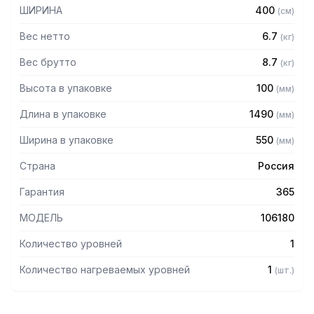
— Разборная конструкция
ШИРИНА
400
(
см
)
— Поставляется в разобранном виде
Вес нетто
6.7
(
кг
)
Вес брутто
8.7
(
кг
)
Высота в упаковке
100
(
мм
)
Длина в упаковке
1490
(
мм
)
Ширина в упаковке
550
(
мм
)
Страна
Россия
Гарантия
365
МОДЕЛЬ
106180
Количество уровней
1
Количество нагреваемых уровней
1
(
шт.
)