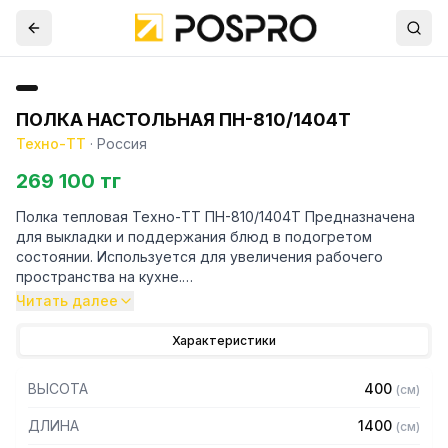
ПОЛКА НАСТОЛЬНАЯ ПН-810/1404Т
Техно-ТТ
·
Россия
269 100 тг
Полка тепловая Техно-ТТ ПН-810/1404Т Предназначена
для выкладки и поддержания блюд в подогретом
состоянии. Используется для увеличения рабочего
пространства на кухне.
Читать далее
Особенности:
Характеристики
— Настольная установка
— Полка из нержавеющей стали марки AISI 430 толщиной
ВЫСОТА
400
(
см
)
0,8 мм
— Каркас - труба 20х20 из нержавеющей стали марки AISI
ДЛИНА
1400
(
см
)
430 толщиной 1,2 мм