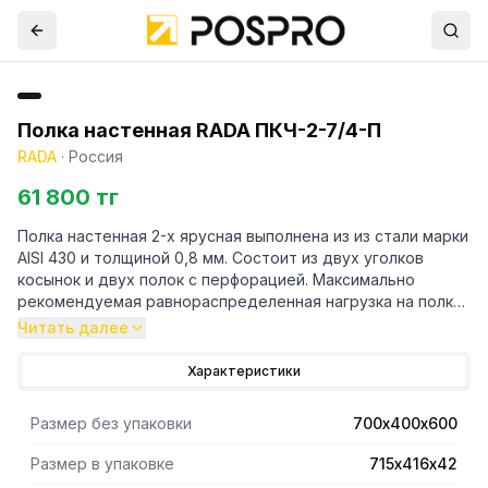
Полка настенная RADA ПКЧ-2-7/4-П
RADA
·
Россия
61 800 тг
Полка настенная 2-х ярусная выполнена из из стали марки
AISI 430 и толщиной 0,8 мм. Состоит из двух уголков
косынок и двух полок с перфорацией. Максимально
рекомендуемая равнораспределенная нагрузка на полку
- 40 кг. В упакованном виде изделие имеет габариты
Читать далее
715х416х42 мм. Вес изделия 9 кг.
Характеристики
Размер без упаковки
700х400х600
Размер в упаковке
715х416х42