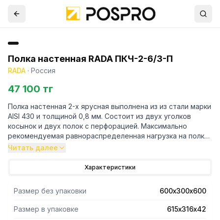
Полка настенная RADA ПКЧ-2-6/3-П
RADA
·
Россия
47 100 тг
Полка настенная 2-х ярусная выполнена из из стали марки
AISI 430 и толщиной 0,8 мм. Состоит из двух уголков
косынок и двух полок с перфорацией. Максимально
рекомендуемая равнораспределенная нагрузка на полку
- 40 кг. В упакованном виде изделие имеет габариты
Читать далее
615х316х42 мм. Вес изделия 6 кг.
Характеристики
Размер без упаковки
600х300х600
Размер в упаковке
615х316х42