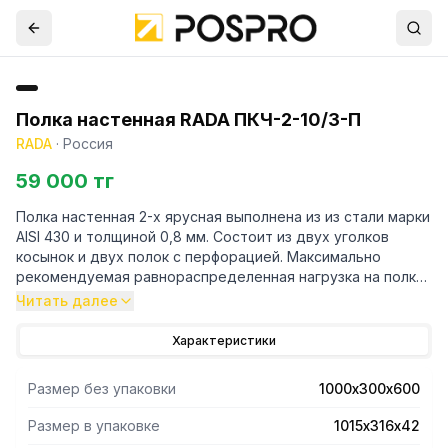
Полка настенная RADA ПКЧ-2-10/3-П
RADA
·
Россия
59 000 тг
Полка настенная 2-х ярусная выполнена из из стали марки
AISI 430 и толщиной 0,8 мм. Состоит из двух уголков
косынок и двух полок с перфорацией. Максимально
рекомендуемая равнораспределенная нагрузка на полку
- 40 кг. В упакованном виде изделие имеет габариты
Читать далее
1015х316х42 мм. Вес изделия 8 кг.
Характеристики
Размер без упаковки
1000х300х600
Размер в упаковке
1015х316х42