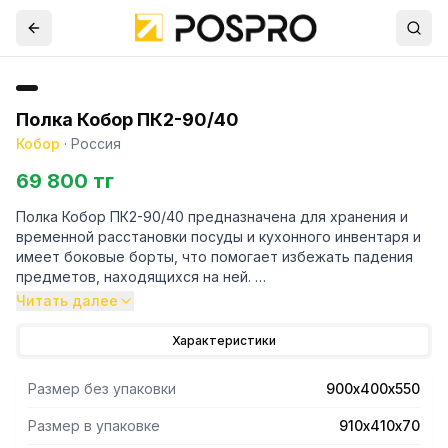
Полка Кобор ПК2-90/40
Кобор
·
Россия
69 800 тг
Полка Кобор ПК2-90/40 предназначена для хранения и
временной расстановки посуды и кухонного инвентаря и
имеет боковые борты, что помогает избежать падения
предметов, находящихся на ней.
Читать далее
- Основание полки сплошное.
- Полка состоит из двух полок крепящихся на двух
Характеристики
планках, которые крепятся к стене анкерными болтами.
- На планке имеются пазы для регулировки высоты полок.
Размер без упаковки
900х400х550
- Полка полностью изготовлена из нержавеющей стали
aisi 430.
Размер в упаковке
910х410х70