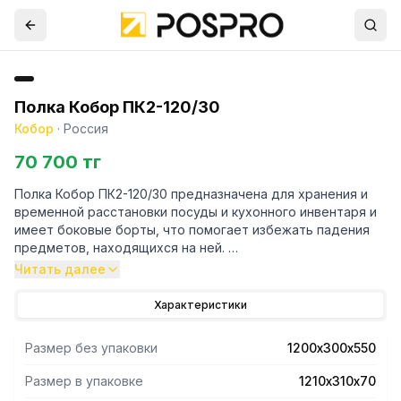
Полка Кобор ПК2-120/30
Кобор
·
Россия
70 700 тг
Полка Кобор ПК2-120/30 предназначена для хранения и
временной расстановки посуды и кухонного инвентаря и
имеет боковые борты, что помогает избежать падения
предметов, находящихся на ней.
Читать далее
- Основание полки сплошное.
- Полка состоит из двух полок крепящихся на двух
Характеристики
планках, которые крепятся к стене анкерными болтами.
- На планке имеются пазы для регулировки высоты полок.
Размер без упаковки
1200х300х550
- Полка полностью изготовлена из нержавеющей стали
aisi 430.
Размер в упаковке
1210х310х70