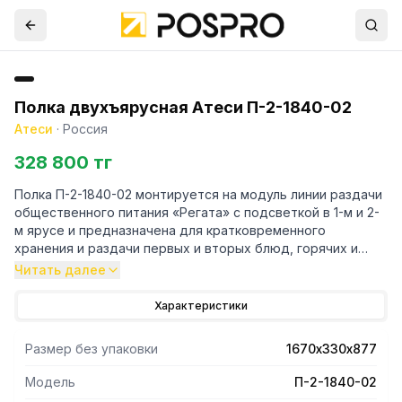
Полка двухъярусная Атеси П-2-1840-02
Атеси
·
Россия
328 800 тг
Полка П-2-1840-02 монтируется на модуль линии раздачи
общественного питания «Регата» с подсветкой в 1-м и 2-
м ярусе и предназначена для кратковременного
хранения и раздачи первых и вторых блюд, горячих и
холодных закусок и напитков, кондитерских изделий,
Читать далее
обеспечения клиентов столовыми приборами в системе
общественного питания.
Характеристики
Особенности:
- Конструкция сборная, бескаркасная
Размер без упаковки
1670х330х877
- Полка выполнена из нержавеющей стали AISI430
- В верхней части полки располагается гнутое стекло
Модель
П-2-1840-02
- Двухъярусная полка имеет защитное стекло,