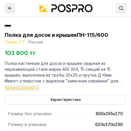
Полка для досок и крышекПН-115/600
Техно-ТТ
·
Россия
103 800 тг
Полка настенная для досок и крышек сварная из
нержавеющей стали марки AISI 304, 15 секций на 15
крышек, выполнена из трубы 20х20 и прутка Д-6мм.
Имеет отверстие с вырезом "замочная скважина" для
крепления к стене. Торцы труб закрыты заглушками.
Читать далее
Поддон для сбора воды. Полка поставляется в
собранном виде.
Характеристики
Размер без упаковки
600х355х270
Размер в упаковке
620х370х290