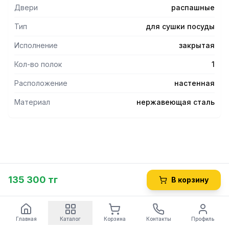
дно для сушки и хранения стаканов.
Двери
распашные
- Под днищем расположен поддон для сбора стекающей
воды.
Тип
для сушки посуды
- В комплект поставки входит крепежная планка и метизы
для крепления полки к стене.
Исполнение
закрытая
Кол-во полок
1
Расположение
настенная
Материал
нержавеющая сталь
135 300 тг
В корзину
Главная
Каталог
Корзина
Контакты
Профиль