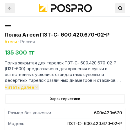
Полка Атеси ПЗТ-С- 600.420.670-02-Р
Атеси
·
Россия
135 300 тг
Полка закрытая для тарелок ПЗТ-С- 600.420.670-02-Р
(ПЗТ-600) предназначена для хранения и сушки в
естественных условиях стандартных суповых и
десертных тарелок различных диаметров и стаканов.
Читать далее
- Края полки имеют подгибы для предотвращения
травматизма персонала.
Характеристики
- Оснащена внутренней полкой из нержавеющей стали,
которая содержит кассету для тарелок вместимостью 21
Размер без упаковки
600х420х670
тарелку.
- Кассета изготовлена из нержавеющего (AISI 304)
Модель
ПЗТ-С- 600.420.670-02-Р
прутка. Под кассетой расположено перфорированное