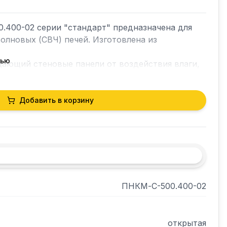
400-02 серии "стандарт" предназначена для 
олновых (СВЧ) печей. Изготовлена из 
тью
ающий стеновые панели от воздействия влаги, 
от попаданий продуктов на стену и в щель 
Добавить в корзину
ПНКМ-С-500.400-02
открытая