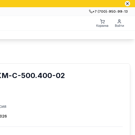
+7 (700)‒950‒99‒13
Корзина
Войти
КМ-С-500.400-02
сия
2026