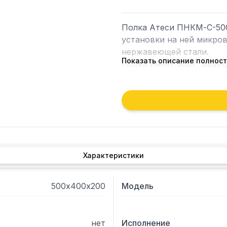
Полка Атеси ПНКМ-С-500.
установки на ней микров
нержавеющей стали. 

Показать описание полнос
Полка имеет борт, защищ
а также предохраняющий 
между стеной и полкой.
Характеристики
500х400х200
Модель
нет
Исполнение