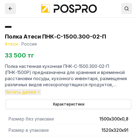
Полка Атеси ПНК-С-1500.300-02-П
Атеси
·
Россия
33 500 тг
Полка настенная кухонная ПНК-С-1500.300-02-П
(ПНК-1500Р) предназначена для хранения и временной
расстановки посуды, кухонного инвентаря, размещения
различных видов нескоропортящихся продуктов,
полуфабрикатов и специй.
Читать далее
- Материал полки – нержавеющая сталь AISI 430.
Характеристики
- Полка имеет перфорацию по всей плоскости.
- Края полки имеют подгибы для предотвращения
Размер без упаковки
1500х300х0,8
травматизма персонала.
- С пристенной стороны полка имеет бортик высотой 30
Размер в упаковке
1520х320х91
мм.