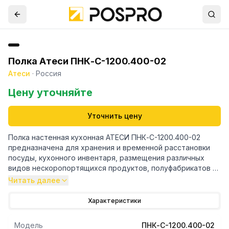
Полка Атеси ПНК-С-1200.400-02
Атеси
·
Россия
Цену уточняйте
Уточнить цену
Полка настенная кухонная АТЕСИ ПНК-С-1200.400-02
предназначена для хранения и временной расстановки
посуды, кухонного инвентаря, размещения различных
видов нескоропортящихся продуктов, полуфабрикатов и
специй. Материал полки – нержавеющая сталь AISI 430.
Читать далее
Края полки имеют подгибы для предотвращения
травматизма персонала. С пристенной стороны полка
Характеристики
имеет бортик высотой 30 мм. Конструкция полки
позволяет установить боковые кронштейны как сверху,
Модель
ПНК-С-1200.400-02