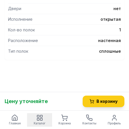
так и снизу. Максимальная равномерно распределенная
нагрузка на полку — 25 кг. Размер полки 1200х400 мм.
Двери
нет
Исполнение
открытая
Кол-во полок
1
Расположение
настенная
Тип полок
сплошные
Цену уточняйте
В корзину
Главная
Каталог
Корзина
Контакты
Профиль