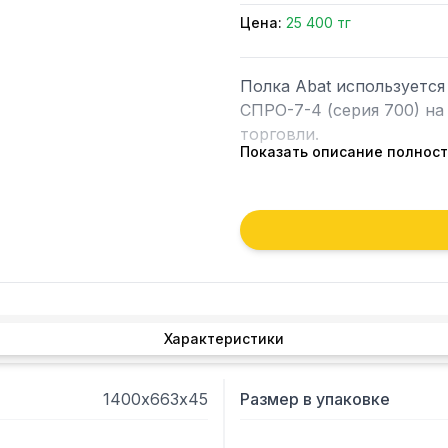
Цена:
25 400 тг
Полка Abat используется
СПРО-7-4 (серия 700) на
торговли.

Показать описание полнос
 - Конструкция выполнена из крашенной стали.

- Допустимая нагрузка на
Характеристики
1400х663х45
Размер в упаковке