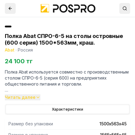
Полка Abat СПРО-6-5 на столы островные
(600 серия) 1500*563мм, краш.
Abat
·
Россия
24 100 тг
Полка Abat используется совместно с производственным
столом СПРО-6-5 (серия 600) на предприятиях
общественного питания и торговли.
- Конструкция выполнена из крашенной стали.
Читать далее
- Допустимая нагрузка на полку — не более 50 кг.
Характеристики
Размер без упаковки
1500х563х45
Размер в упаковке
1565х565х45