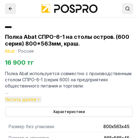
Полка Abat СПРО-6-1 на столы остров. (600
серия) 800*563мм, краш.
Abat
·
Россия
16 900 тг
Полка Abat используется совместно с производственным
столом СПРО-6-1 (серия 600) на предприятиях
общественного питания и торговли.
- Конструкция выполнена из крашенной стали.
Читать далее
- Допустимая нагрузка на полку — не более 50 кг.
Характеристики
Размер без упаковки
800х563х45
Размер в упаковке
865х565х45