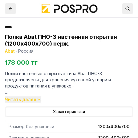
Полка Abat ПНО-3 настенная открытая
(1200х400х700) нерж.
Abat
·
Россия
178 000 тг
Полки настенные открытые типа Abat ПНО-3
предназначены для хранения кухонной утвари и
продуктов питания в упаковке.
- Допустимая нагрузка на полкуПНО-3: 60 кг.
Читать далее
- Полностью выполнена из нержавеющей стали.
- Устанавливается на стену.
Характеристики
Размер без упаковки
1200х400х700
Размер в упаковке
1200х400х500