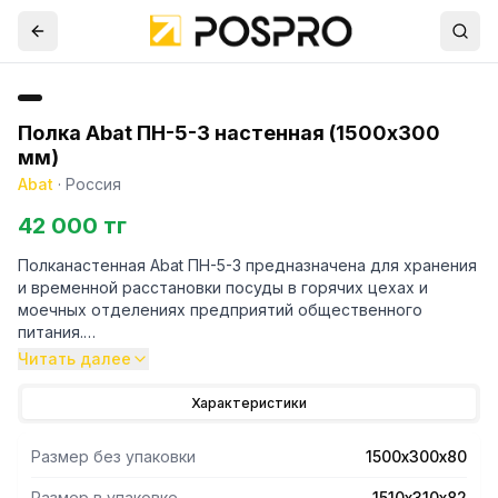
Полка Abat ПН-5-3 настенная (1500х300
мм)
Abat
·
Россия
42 000 тг
Полканастенная Abat ПН-5-3 предназначена для хранения
и временной расстановки посуды в горячих цехах и
моечных отделениях предприятий общественного
питания.
Читать далее
- Материал изготовления полки- нержавеющая сталь.
- Кронштейны настенные в комплект поставки не входят,
Характеристики
поставляются отдельно, по желанию потребителя.
Размер без упаковки
1500х300х80
Размер в упаковке
1510х310х82