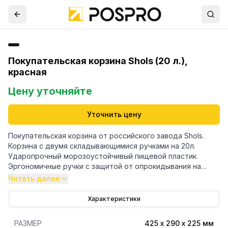
Покупательская корзина Shols (20 л.),
красная
Цену уточняйте
Уточнить цену
Покупательская корзина от российского завода Shols.
Корзина с двумя складывающимися ручками на 20л.
Ударопрочный морозоустойчивый пищевой пластик.
Эргономичные ручки с защитой от опрокидывания на
противоположную сторону. Дополнительные ручки-
Читать далее
вырезы по бокам корзины. Максимальная нагрузка - 15 кг
Характеристики
РАЗМЕР
425 х 290 х 225 мм