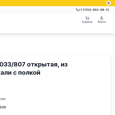
+7 (700)‒950‒99‒13
Корзина
Войти
33/807 открытая, из
али с полкой
сия
2026