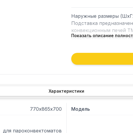
Наружные размеры (ШхГхВ)
Подставка предназначен
конвекционным печей TM
Показать описание полнос
современным технология
качества, безопасности 
Характеристики
770х865х700
Модель
для пароконвектоматов