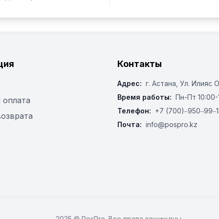
ция
Контакты
Адрес:
г. Астана, ​Ул. Илияс 
Время работы:
Пн-Пт 10:00-
 оплата
Телефон:
+7 (700)‒950‒99‒1
возврата
Почта:
info@pospro.kz
2025 © PosPro. Все права защищены.