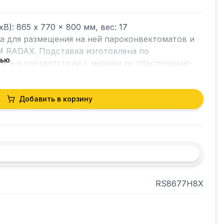
: 865 x 770 x 800 мм, вес: 17

а для размещения на ней пароконвектоматов и 
 RADAX. Подставка изготовлена по 
тью
м и в соответствии с мерами по обеспечению 
и требованиями эксплуатации. 
Добавить в корзину
RS8677H8X