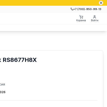
+7 (700)‒950‒99‒13
Корзина
Войти
x RS8677H8X
сия
2026