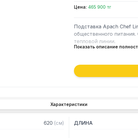
Цена:
465 900 тг
Подставка Apach Chef Li
общественного питания. 
тепловой линии.

Показать описание полнос
Особенности:

— Корпус изготовлен из 
— Регулируемые по высо
Характеристики
620
(
см
)
ДЛИНА