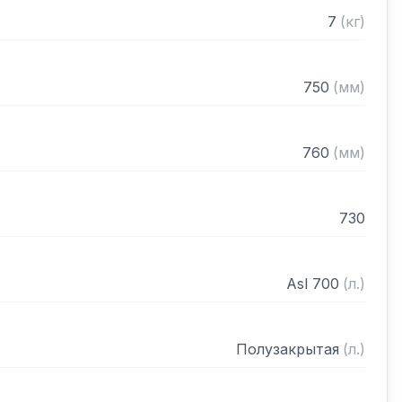
7
(
кг
)
750
(
мм
)
760
(
мм
)
730
Asl 700
(
л.
)
Полузакрытая
(
л.
)