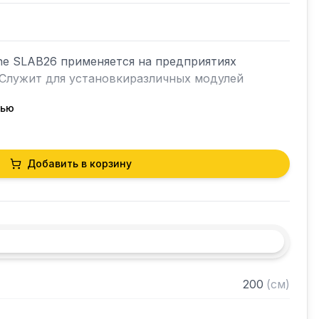
ne SLAB26 применяется на предприятиях 
Cлужит для установкиразличных модулей 
тью
нержавеющей стали AISI 304

Добавить в корзину
те ножки из нержавеющей стали
200
(
см
)