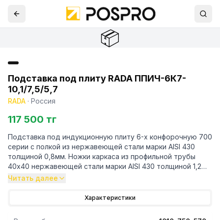
📦
Подставка под плиту RADA ППИЧ-6К7-
10,1/7,5/5,7
RADA
·
Россия
117 500 тг
Подставка под индукционную плиту 6-х конфорочную 700
серии с полкой из нержавеющей стали марки AISI 430
толщиной 0,8мм. Ножки каркаса из профильной трубы
40х40 нержавеющей стали марки AISI 430 толщиной 1,2
мм. Регулируемые опоры. Подставка поставляется в
Читать далее
разобранном виде. Вес изделия 12 кг. Габариты
упакованного изделия 1025х805х145 мм.
Характеристики