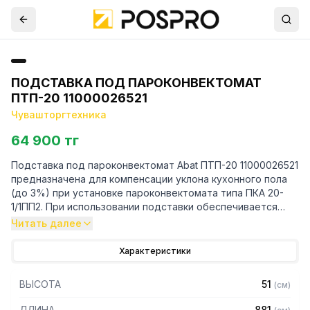
ПОДСТАВКА ПОД ПАРОКОНВЕКТОМАТ
ПТП-20 11000026521
Чувашторгтехника
64 900 тг
Подставка под пароконвектомат Abat ПТП-20 11000026521
предназначена для компенсации уклона кухонного пола
(до 3%) при установке пароконвектомата типа ПКА 20-
1/1ПП2. При использовании подставки обеспечивается
безопасная установка тележки ТП-20 в пароконвектомат
Читать далее
ПКА20.
Характеристики
Особенности:
ВЫСОТА
51
(
см
)
— Допустимая нагрузка на столешницу, кг: 50
— Устанавливаемое изделие: ПКА 20-1/1ПП2я
ДЛИНА
881