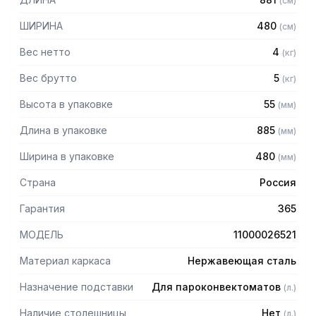
(
см
)
— Все элементы выполнены из нержавеющей стали
— Регулируемые по высоте ножки
ШИРИНА
480
(
см
)
Вес нетто
4
(
кг
)
Вес брутто
5
(
кг
)
Высота в упаковке
55
(
мм
)
Длина в упаковке
885
(
мм
)
Ширина в упаковке
480
(
мм
)
Страна
Россия
Гарантия
365
МОДЕЛЬ
11000026521
Материал каркаса
Нержавеющая сталь
Назначение подставки
Для пароконвектоматов
(
л.
)
Наличие столешницы
Нет
(
л.
)