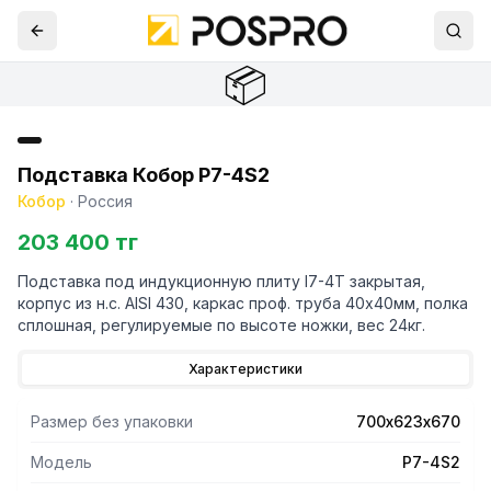
📦
Подставка Кобор P7-4S2
Кобор
·
Россия
203 400 тг
Подставка под индукционную плиту I7-4T закрытая,
корпус из н.с. AISI 430, каркас проф. труба 40х40мм, полка
сплошная, регулируемые по высоте ножки, вес 24кг.
Характеристики
Размер без упаковки
700х623х670
Модель
P7-4S2