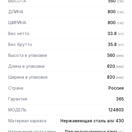
ВЫСОТА
550
(
см
)
0,8 мм
— Полка из нержавеющей стали марки AISI 430 толщиной
ДЛИНА
800
(
см
)
0,8 мм
— Регулируемые опоры
ШИРИНА
800
(
см
)
— Поставляется в собранном виде
Вес нетто
33.8
(
кг
)
Вес брутто
35.8
(
кг
)
Высота в упаковке
560
(
мм
)
Длина в упаковке
820
(
мм
)
Ширина в упаковке
820
(
мм
)
Страна
Россия
Гарантия
365
МОДЕЛЬ
124803
Материал каркаса
Нержавеющая сталь aisi 430
Назначение подставки
Для индукционных плит
(
л.
)