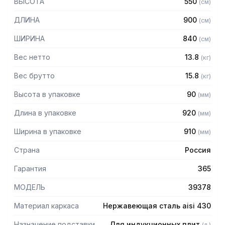
ВЫСОТА
550
(
см
)
— Полка из нержавеющей стали марки AISI 430 толщиной
0,8 мм
ДЛИНА
900
(
см
)
— Регулируемые опоры
— Поставляется в разобранном виде.
ШИРИНА
840
(
см
)
Вес нетто
13.8
(
кг
)
Вес брутто
15.8
(
кг
)
Высота в упаковке
90
(
мм
)
Длина в упаковке
920
(
мм
)
Ширина в упаковке
910
(
мм
)
Страна
Россия
Гарантия
365
МОДЕЛЬ
39378
Материал каркаса
Нержавеющая сталь aisi 430
Назначение подставки
Для индукционных плит
(
л.
)