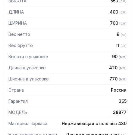
ВЫСОТА
550
(
см
)
— Полка из нержавеющей стали марки AISI 430 толщиной
0,8 мм
ДЛИНА
400
(
см
)
— Регулируемые опоры
— Поставляется в разобранном виде.
ШИРИНА
700
(
см
)
Вес нетто
9
(
кг
)
Вес брутто
11
(
кг
)
Высота в упаковке
90
(
мм
)
Длина в упаковке
420
(
мм
)
Ширина в упаковке
770
(
мм
)
Страна
Россия
Гарантия
365
МОДЕЛЬ
38877
Материал каркаса
Нержавеющая сталь aisi 430
Назначение подставки
Для индукционных плит
(
л.
)