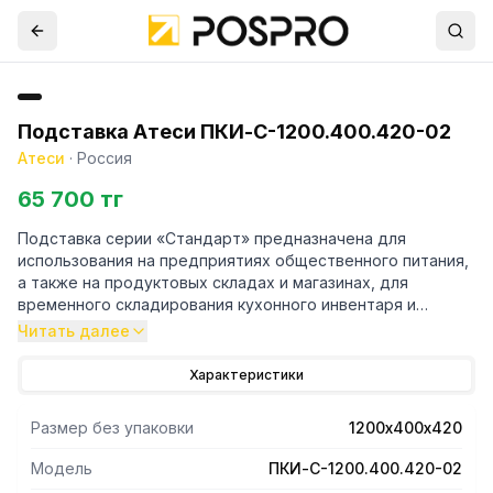
Подставка Атеси ПКИ-С-1200.400.420-02
Атеси
·
Россия
65 700 тг
Подставка серии «Стандарт» предназначена для
использования на предприятиях общественного питания,
а также на продуктовых складах и магазинах, для
временного складирования кухонного инвентаря и
продуктов питания.
Читать далее
- Каркас-уголок.
- Полностью из шлифованной легированной стали
Характеристики
(AISI430).
- Ножки имеют регулируемые по высоте опоры,
Размер без упаковки
1200х400х420
позволяющие компенсировать неровности пола.
- Изделие разборное и поставляется в удобной упаковке,
Модель
ПКИ-С-1200.400.420-02
что облегчает их транспортировку и хранение.