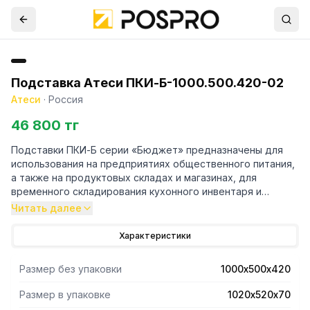
Подставка Атеси ПКИ-Б-1000.500.420-02
Атеси
·
Россия
46 800 тг
Подставки ПКИ-Б серии «Бюджет» предназначены для
использования на предприятиях общественного питания,
а также на продуктовых складах и магазинах, для
временного складирования кухонного инвентаря и
продуктов питания. Могут служить подставкой под котлы
Читать далее
с первыми блюдами.
Конструкция подтоварника разборная. Материал
Характеристики
столешницы – оцинкованная сталь толщиной 0,8 мм. Края
столешницы имеют подгиб для предотвращения
Размер без упаковки
1000х500х420
травматизма персонала. Стойки каркаса представляют
собой уголок с фальцованными краями для увеличения
Размер в упаковке
1020х520х70
жесткости конструкции и исключения травмоопасности.