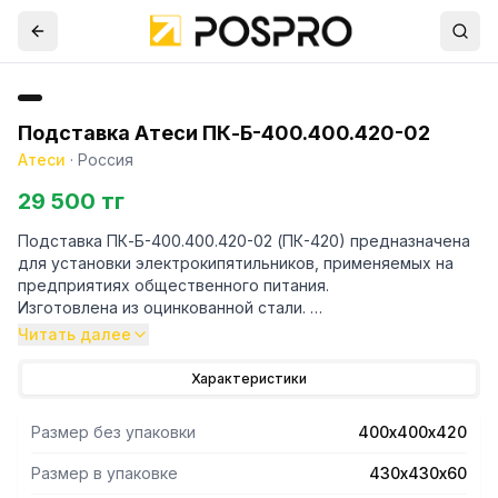
Подставка Атеси ПК-Б-400.400.420-02
Атеси
·
Россия
29 500 тг
Подставка ПК-Б-400.400.420-02 (ПК-420) предназначена
для установки электрокипятильников, применяемых на
предприятиях общественного питания.
Изготовлена из оцинкованной стали.
Ножки подставки имеют регулируемые по высоте опоры,
Читать далее
позволяющие компенсировать неровности пола.
За счет наличия отверстий на верхней столешнице
Характеристики
обеспечивает удобное подключение к коммуникациям.
Разборная конструкция экономит место при
Размер без упаковки
400х400х420
транспортировке.
Позволяет разместить как кипятильники АКНЭ «ФОНТАН»,
Размер в упаковке
430х430х60
так и кипятильники других марок, размеры которых не