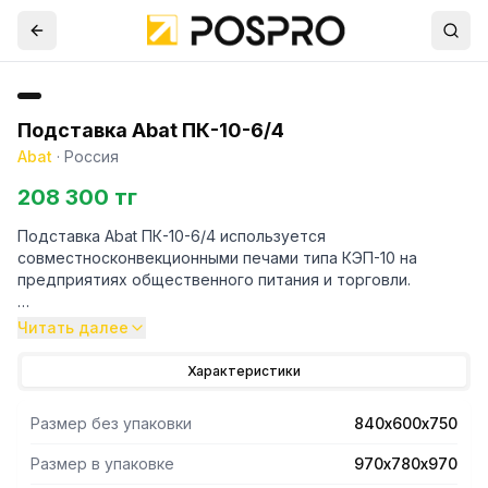
Подставка Abat ПК-10-6/4
Abat
·
Россия
208 300 тг
Подставка Abat ПК-10-6/4 используется
совместносконвекционными печами типа КЭП-10 на
предприятиях общественного питания и торговли.
- Все элементы выполнены из высококачественной
Читать далее
нержавеющей стали.
- Регулируемые по высоте ножки с резиновыми
Характеристики
вставками.
- Допустимая нагрузка на столешницу не более 200 кг.
Размер без упаковки
840х600х750
Опции
Размер в упаковке
970х780х970
-Устанавливаемые изделия на подставку -КЭП-10П,