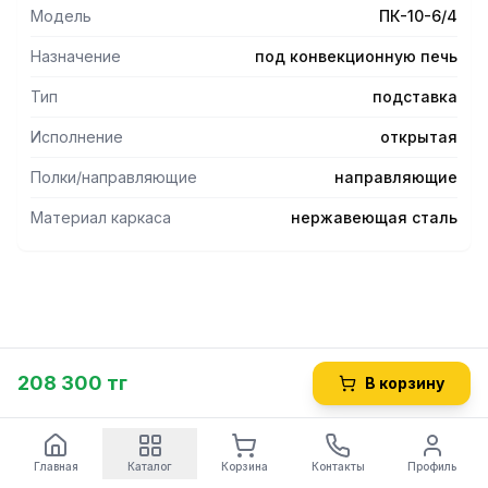
КЭП-10, КЭП-10Э.
Модель
ПК-10-6/4
Назначение
под конвекционную печь
Тип
подставка
Исполнение
открытая
Полки/направляющие
направляющие
Материал каркаса
нержавеющая сталь
208 300 тг
В корзину
Главная
Каталог
Корзина
Контакты
Профиль