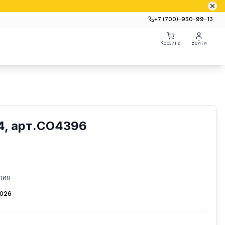
+7 (700)‒950‒99‒13
Корзина
Войти
, арт.CO4396
лия
2026