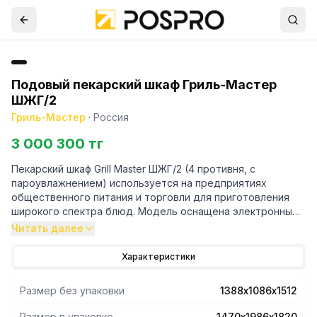
Подовый пекарский шкаф Гриль-Мастер
ШЖГ/2
Гриль-Мастер
·
Россия
3 000 300 тг
Пекарский шкаф Grill Master ШЖГ/2 (4 противня, с
пароувлажнением) используется на предприятиях
общественного питания и торговли для приготовления
широкого спектра блюд. Модель оснащена электронным
управлением, подсветкой и дверями с подпружиненным
Читать далее
возвратным механизмом закрытия. Корпус и камера
выполнены из нержавеющей стали, двери камер - из
Характеристики
двойного закаленного стекла.
Размер без упаковки
1388х1086х1512
Размер в упаковке
1470х1986х1820