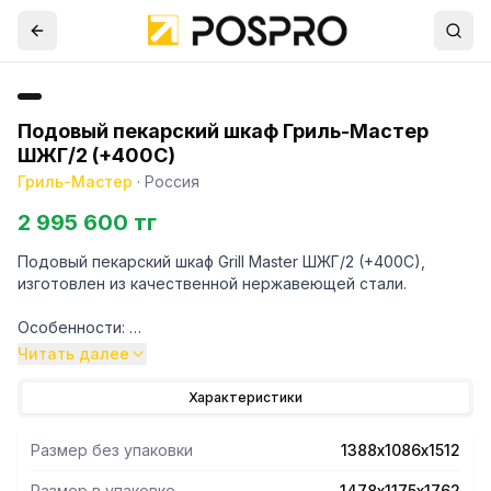
Подовый пекарский шкаф Гриль-Мастер
ШЖГ/2 (+400C)
Гриль-Мастер
·
Россия
2 995 600 тг
Подовый пекарский шкаф Grill Master ШЖГ/2 (+400C),
изготовлен из качественной нержавеющей стали.
Особенности:
Читать далее
Специальный температурный режим +400С;
Опциональная возможность установки каменного пода;
Характеристики
2 цельные секции на 4 пекарских противня 600х400;
2 горелки системы "premix" на каждую секцию;
Размер без упаковки
1388х1086х1512
Производительность за 1 цикл выпечки - 48
буханок(форма Л7)/28 батонов/20 багетов;
Размер в упаковке
1478х1175х1762