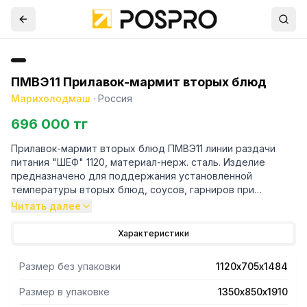
ПМВЭ11 Прилавок-мармит вторых блюд
Марихолодмаш
·
Россия
696 000 тг
Прилавок-мармит вторых блюд ПМВЭ11 линии раздачи
питания "ШЕФ" 1120, материал-нерж. сталь. Изделие
предназначено для поддержания установленной
температуры вторых блюд, соусов, гарниров при
кратковременном хранении в горячем состоянии в
Читать далее
функциональных емкостях и раздаче их потребителям.
Прилавок-мармит используется на предприятиях
Характеристики
общественного питания самостоятельно или в составе
технологических линий горячих цехов и линиях раздачи
Размер без упаковки
1120х705х1484
столовых самообслуживания. Изделие предназначено
для эксплуатации в помещениях с искусственно
Размер в упаковке
1350х850х1910
регулируемыми климатическими условиями.