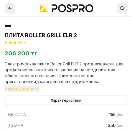
ПЛИТА ROLLER GRILL ELR 2
Roller Grill
206 200 тг
Электрическая плита Roller Grill ELR 2 предназначена для
профессионального использования на предприятиях
общественного питания. Применяется для
приготовления, разогрева или поддержания
температуры любых кулинарных блюд. Подходит для
Читать далее
использования в кафе, ресторанах, заведениях быстрого
питания, фуд-траках.
Характеристики
Особенности:
ВЫСОТА
155
(
см
)
— Конструкция из нержавеющей стали
ДЛИНА
350
(
см
)
— Диаметр конфорки 230 мм