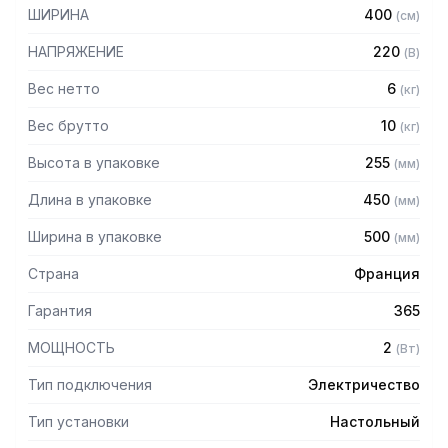
— 7-позиционный переключатель нагрева
ШИРИНА
400
(
см
)
— Вентиляционные отверстия
— Световой индикатор работы нагревательного
НАПРЯЖЕНИЕ
220
(
В
)
элемента
Вес нетто
6
(
кг
)
Вес брутто
10
(
кг
)
Высота в упаковке
255
(
мм
)
Длина в упаковке
450
(
мм
)
Ширина в упаковке
500
(
мм
)
Страна
Франция
Гарантия
365
МОЩНОСТЬ
2
(
Вт
)
Тип подключения
Электричество
Тип установки
Настольный