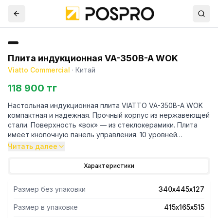
Плита индукционная VA-350B-A WOK
Viatto Commercial
·
Китай
118 900 тг
Настольная индукционная плита VIATTO VA-350B-A WOK
компактная и надежная. Прочный корпус из нержавеющей
стали. Поверхность «вок» — из стеклокерамики. Плита
имеет кнопочную панель управления. 10 уровней
мощности. Электронный таймер.
Читать далее
Плита предназначена для приготовления блюд в
сковороде «вок». Сковорода в комплект не входит и
Характеристики
приобретается дополнительно.
Размер без упаковки
340х445х127
Размер в упаковке
415х165х515