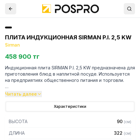
ПЛИТА ИНДУКЦИОННАЯ SIRMAN P.I. 2,5 KW
Sirman
458 900 тг
Индукционная плита SIRMAN P.I. 2,5 KW предназначена для
приготовления блюд в наплитной посуде. Используется
на предприятиях общественного питания и торговли.
Особенности:
Читать далее
– Оснащен градуированной цифровой кнопочной панелью
Характеристики
– Максимальная безопасность благодаря варочной
поверхности, которая не нагревается
ВЫСОТА
90
(
см
)
– Гладкая поверхность для приготовления пищи, легко
чистится
ДЛИНА
322
(
см
)
– Экономия электроэнергии за счет скорости нагрева и