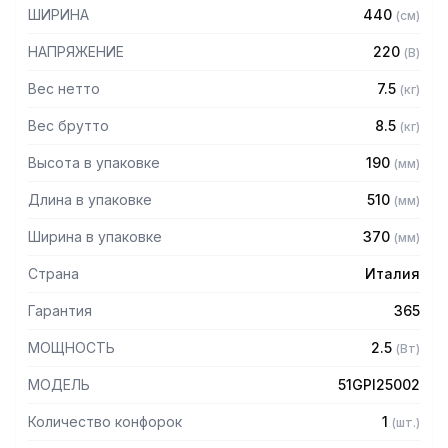
высокой производительности
ШИРИНА
440
(
см
)
– Не предусмотрено время для предварительного
подогрева
НАПРЯЖЕНИЕ
220
(
В
)
– Потребление энергии блокируется, как только посуда
снимается с плиты
Вес нетто
7.5
(
кг
)
– Посуда должна быть ферромагнитной и иметь плоское
Вес брутто
8.5
(
кг
)
дно
– Размеры зоны нагрева: 322х270мм
Высота в упаковке
190
(
мм
)
Длина в упаковке
510
(
мм
)
Ширина в упаковке
370
(
мм
)
Страна
Италия
Гарантия
365
МОЩНОСТЬ
2.5
(
Вт
)
МОДЕЛЬ
51GPI25002
Количество конфорок
1
(
шт.
)