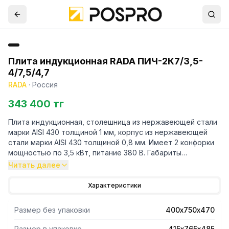
Плита индукционная RADA ПИЧ-2К7/3,5-
4/7,5/4,7
RADA
·
Россия
343 400 тг
Плита индукционная, столешница из нержавеющей стали
марки AISI 430 толщиной 1 мм, корпус из нержавеющей
стали марки AISI 430 толщиной 0,8 мм. Имеет 2 конфорки
мощностью по 3,5 кВт, питание 380 В. Габариты
стеклокерамики 280х280х6 мм. Поставляется в
Читать далее
собранном виде. Вес плиты индукционной 28 кг. Габариты
упаковки 415х765х485 мм.
Характеристики
Размер без упаковки
400х750х470
Размер в упаковке
415х765х485