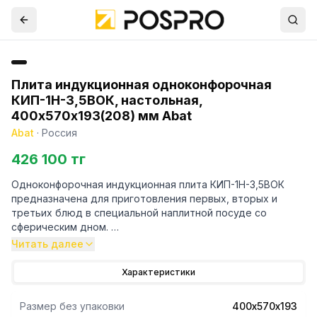
Плита индукционная одноконфорочная
КИП-1Н-3,5ВОК, настольная,
400х570х193(208) мм Abat
Abat
·
Россия
426 100 тг
Одноконфорочная индукционная плита КИП-1Н-3,5ВОК
предназначена для приготовления первых, вторых и
третьих блюд в специальной наплитной посуде со
сферическим дном.
Читать далее
- корпус из нержавеющей стали с рабочей поверхностью
из стеклокерамики
Характеристики
- индуктор обеспечивает 9 уровней мощности нагрева
- при отсутствии посуды в зоне нагрева индуктор
Размер без упаковки
400х570х193
отключается автоматически